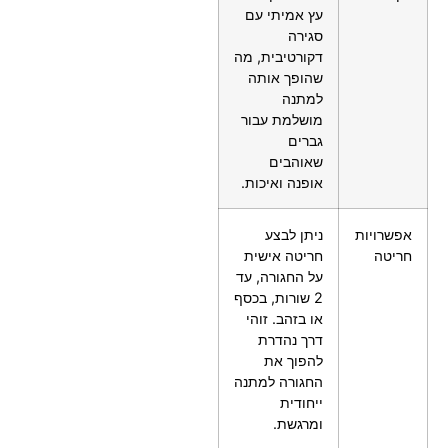
עץ אמיתי עם
סגירה
דקורטיבית, מה
שהופך אותה
למתנה
מושלמת עבור
גברים
שאוהבים
אופנה ואיכות.
אפשרויות
ניתן לבצע
חריטה
חריטה אישית
על החגורה, עד
2 שורות, בכסף
או בזהב. זוהי
דרך נהדרת
להפוך את
החגורה למתנה
ייחודית
ומרגשת.